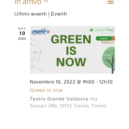
In arrivo
Even
Cerca
Event
Lista
Seleziona
Viste
Ultimi eventi | Eventi
Ricer
la
Navi
CONTATTI
data.
e
NOV
10
viste
2022
Navig
Novembre 10, 2022 @ 9h00
-
12h30
Green is now
Teatro Grande Valdocco
Via
Sassari 28b, 10152 Torino, Torino