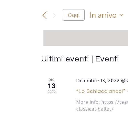
Chiave.
Ricerca
Cerca
In arrivo
Oggi
Eventi
e
Seleziona
per
la
Parola
viste
data.
Chiave.
Navigazione
Ultimi eventi | Eventi
DIC
Dicembre 13, 2022 @ 
13
“Lo Schiaccianoci” 
2022
More info: https://tea
classical-ballet/